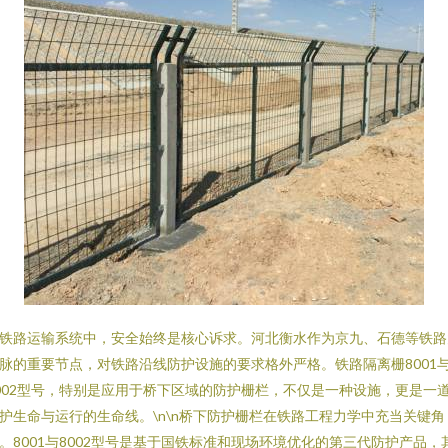
铁路运输系统中，安全始终是核心诉求。河北衡水作为京九、石德等铁路
脉的重要节点，对铁路沿线防护设施的要求格外严格。铁路隔离栅8001
002型号，特别是应用于桥下区域的防护栅栏，不仅是一种设施，更是一
护生命与运行的生命线。\n\n桥下防护栅栏在铁路工程力学中充当关键角
。8001与8002型号是基于国铁标准和现场环境优化的第三代防护产品，