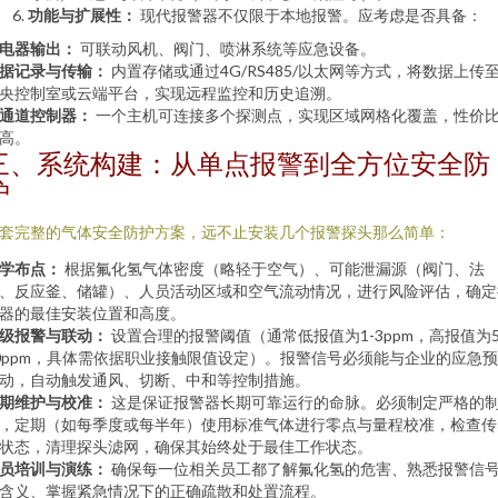
功能与扩展性：
现代报警器不仅限于本地报警。应考虑是否具备：
电器输出：
可联动风机、阀门、喷淋系统等应急设备。
据记录与传输：
内置存储或通过4G/RS485/以太网等方式，将数据上传
央控制室或云端平台，实现远程监控和历史追溯。
通道控制器：
一个主机可连接多个探测点，实现区域网格化覆盖，性价
高。
三、系统构建：从单点报警到全方位安全防
护
套完整的气体安全防护方案，远不止安装几个报警探头那么简单：
学布点：
根据氟化氢气体密度（略轻于空气）、可能泄漏源（阀门、法
、反应釜、储罐）、人员活动区域和空气流动情况，进行风险评估，确定
器的最佳安装位置和高度。
级报警与联动：
设置合理的报警阈值（通常低报值为1-3ppm，高报值为5
0ppm，具体需依据职业接触限值设定）。报警信号必须能与企业的应急
动，自动触发通风、切断、中和等控制措施。
期维护与校准：
这是保证报警器长期可靠运行的命脉。必须制定严格的
，定期（如每季度或每半年）使用标准气体进行零点与量程校准，检查传
状态，清理探头滤网，确保其始终处于最佳工作状态。
员培训与演练：
确保每一位相关员工都了解氟化氢的危害、熟悉报警信
含义、掌握紧急情况下的正确疏散和处置流程。