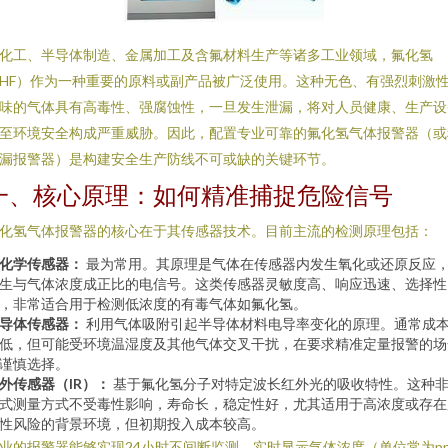
化工、半导体制造、金属加工及含氟材料生产等诸多工业领域，氟化氢
HF）作为一种重要的原料或副产品被广泛使用。这种无色、有强烈刺激
味的气体具有高毒性、强腐蚀性，一旦发生泄漏，将对人员健康、生产设
至环境安全构成严重威胁。因此，配置专业可靠的氟化氢气体报警器（或
漏报警器）是构建安全生产防线不可或缺的关键环节。
一、核心原理：如何精准捕捉危险信号
化氢气体报警器的核心在于其传感器技术。目前主流的检测原理包括：
化学传感器：
最为常用。其原理是气体在传感器内发生氧化或还原反应
生与气体浓度成正比的电信号。这类传感器灵敏度高、响应迅速、选择性
，非常适合用于检测低浓度的有毒气体如氟化氢。
导体传感器：
利用气体吸附引起半导体材料电导率变化的原理。通常成
低，但可能受环境温湿度及其他气体交叉干扰，在要求精准定量报警的场
谨慎选择。
外传感器（IR）：
基于氟化氢分子对特定波长红外光的吸收特性。这种
式测量方式不受毒性影响，寿命长，稳定性好，尤其适用于高浓度或存在
性风险的背景环境，但初期投入成本较高。
业的报警器能够实现24小时不间断监测，实时显示气体浓度（单位常为p