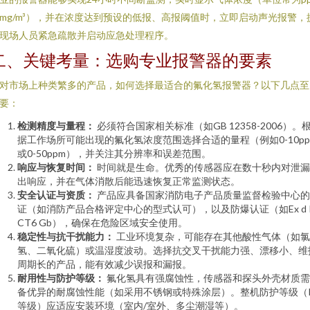
mg/m³），并在浓度达到预设的低报、高报阈值时，立即启动声光报警，
现场人员紧急疏散并启动应急处理程序。
二、关键考量：选购专业报警器的要素
对市场上种类繁多的产品，如何选择最适合的氟化氢报警器？以下几点至
要：
检测精度与量程：
必须符合国家相关标准（如GB 12358-2006）。
据工作场所可能出现的氟化氢浓度范围选择合适的量程（例如0-10pp
或0-50ppm），并关注其分辨率和误差范围。
响应与恢复时间：
时间就是生命。优秀的传感器应在数十秒内对泄漏
出响应，并在气体消散后能迅速恢复正常监测状态。
安全认证与资质：
产品应具备国家消防电子产品质量监督检验中心的
证（如消防产品合格评定中心的型式认可），以及防爆认证（如Ex d I
CT6 Gb），确保在危险区域安全使用。
稳定性与抗干扰能力：
工业环境复杂，可能存在其他酸性气体（如氯
氢、二氧化硫）或温湿度波动。选择抗交叉干扰能力强、漂移小、维
周期长的产品，能有效减少误报和漏报。
耐用性与防护等级：
氟化氢具有强腐蚀性，传感器和探头外壳材质需
备优异的耐腐蚀性能（如采用不锈钢或特殊涂层）。整机防护等级（I
等级）应适应安装环境（室内/室外、多尘潮湿等）。