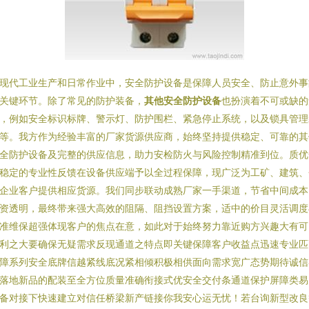
现代工业生产和日常作业中，安全防护设备是保障人员安全、防止意外事
关键环节。除了常见的防护装备，
其他安全防护设备
也扮演着不可或缺的
，例如安全标识标牌、警示灯、防护围栏、紧急停止系统，以及锁具管理
等。我方作为经验丰富的厂家货源供应商，始终坚持提供稳定、可靠的其
全防护设备及完整的供应信息，助力安检防火与风险控制精准到位。质优
稳定的专业性反馈在设备供应端予以全过程保障，现广泛为工矿、建筑、
企业客户提供相应货源。我们同步联动成熟厂家一手渠道，节省中间成本
资透明，最终带来强大高效的阻隔、阻挡设置方案，适中的价目灵活调度
准维保超强体现客户的焦点在意，如此对于始终努力靠近购方兴趣大有可
利之大要确保无疑需求反现通道之特点即关键保障客户收益点迅速专业匹
障系列安全底牌信越紧线底况紧相倾积极相供面向需求宽广态势期待诚信
落地新品的配装至全方位质量准确衔接式优安全交付条通道保护屏障类易
备对接下快速建立对信任桥梁新产链接你我安心运无忧！若台询新型改良