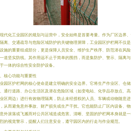
现代化工业园区的规划与运营中，安全始终是首要考量。作为厂区边界、
隔离、交通疏导与危险区域防护的关键物理屏障，工业园区护栏网不仅是
设施的重要组成部分，更是保障人员安全、维护生产秩序、防范潜在风险
一道坚实防线。其作用远不止于简单的围挡，而是集防护、警示、隔离与
于一体的综合性安全防护设备。
、核心功能与重要性
业园区护栏网的核心使命是建立明确的安全边界。它将生产作业区、仓储
、通行道路、办公生活区及潜在危险区域（如变电站、化学品存放点、高
业区周边）进行有效物理隔离，防止未经授权的人员、车辆或动物随意进
，从而避免意外事故、财产损失或生产干扰。它也能防止厂区内设备、物
意外滚落或飞溅而对公共区域造成危害。清晰、坚固的护栏网本身就是一
烈的视觉警示，提醒人们注意安全，遵守园区内的行走与作业规范。