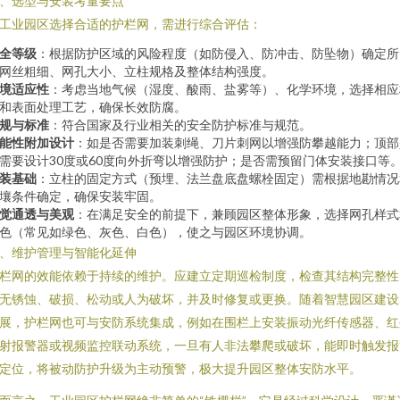
、选型与安装考量要点
工业园区选择合适的护栏网，需进行综合评估：
全等级
：根据防护区域的风险程度（如防侵入、防冲击、防坠物）确定所
网丝粗细、网孔大小、立柱规格及整体结构强度。
境适应性
：考虑当地气候（湿度、酸雨、盐雾等）、化学环境，选择相应
和表面处理工艺，确保长效防腐。
规与标准
：符合国家及行业相关的安全防护标准与规范。
能性附加设计
：如是否需要加装刺绳、刀片刺网以增强防攀越能力；顶部
需要设计30度或60度向外折弯以增强防护；是否需预留门体安装接口等
装基础
：立柱的固定方式（预埋、法兰盘底盘螺栓固定）需根据地勘情况
壤条件确定，确保安装牢固。
觉通透与美观
：在满足安全的前提下，兼顾园区整体形象，选择网孔样式
色（常见如绿色、灰色、白色），使之与园区环境协调。
、维护管理与智能化延伸
栏网的效能依赖于持续的维护。应建立定期巡检制度，检查其结构完整性
无锈蚀、破损、松动或人为破坏，并及时修复或更换。随着智慧园区建设
展，护栏网也可与安防系统集成，例如在围栏上安装振动光纤传感器、红
射报警器或视频监控联动系统，一旦有人非法攀爬或破坏，能即时触发报
定位，将被动防护升级为主动预警，极大提升园区整体安防水平。