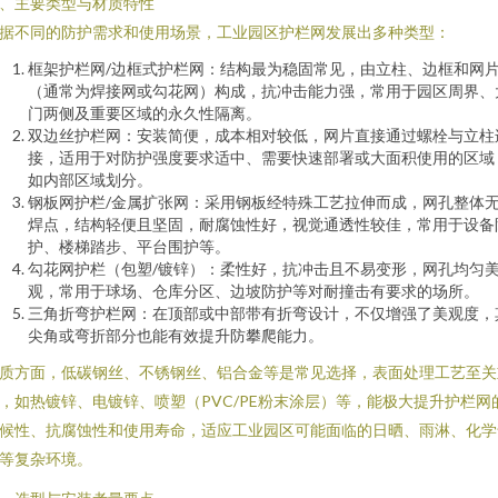
、主要类型与材质特性
据不同的防护需求和使用场景，工业园区护栏网发展出多种类型：
框架护栏网/边框式护栏网：结构最为稳固常见，由立柱、边框和网
（通常为焊接网或勾花网）构成，抗冲击能力强，常用于园区周界、
门两侧及重要区域的永久性隔离。
双边丝护栏网：安装简便，成本相对较低，网片直接通过螺栓与立柱
接，适用于对防护强度要求适中、需要快速部署或大面积使用的区域
如内部区域划分。
钢板网护栏/金属扩张网：采用钢板经特殊工艺拉伸而成，网孔整体
焊点，结构轻便且坚固，耐腐蚀性好，视觉通透性较佳，常用于设备
护、楼梯踏步、平台围护等。
勾花网护栏（包塑/镀锌）：柔性好，抗冲击且不易变形，网孔均匀
观，常用于球场、仓库分区、边坡防护等对耐撞击有要求的场所。
三角折弯护栏网：在顶部或中部带有折弯设计，不仅增强了美观度，
尖角或弯折部分也能有效提升防攀爬能力。
质方面，低碳钢丝、不锈钢丝、铝合金等是常见选择，表面处理工艺至关
，如热镀锌、电镀锌、喷塑（PVC/PE粉末涂层）等，能极大提升护栏网
候性、抗腐蚀性和使用寿命，适应工业园区可能面临的日晒、雨淋、化学
等复杂环境。