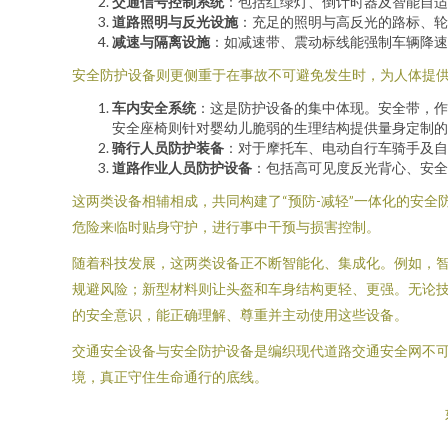
交通信号控制系统
：包括红绿灯、倒计时器及智能自适
道路照明与反光设施
：充足的照明与高反光的路标、轮
减速与隔离设施
：如减速带、震动标线能强制车辆降速
安全防护设备则更侧重于在事故不可避免发生时，为人体提
车内安全系统
：这是防护设备的集中体现。安全带，作
安全座椅则针对婴幼儿脆弱的生理结构提供量身定制的
骑行人员防护装备
：对于摩托车、电动自行车骑手及自
道路作业人员防护设备
：包括高可见度反光背心、安全
这两类设备相辅相成，共同构建了“预防-减轻”一体化的安
危险来临时贴身守护，进行事中干预与损害控制。
随着科技发展，这两类设备正不断智能化、集成化。例如，智
规避风险；新型材料则让头盔和车身结构更轻、更强。无论
的安全意识，能正确理解、尊重并主动使用这些设备。
交通安全设备与安全防护设备是编织现代道路交通安全网不
境，真正守住生命通行的底线。