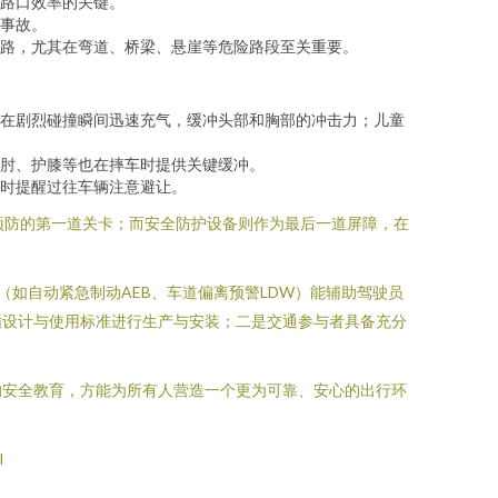
路口效率的关键。
事故。
路，尤其在弯道、桥梁、悬崖等危险路段至关重要。
在剧烈碰撞瞬间迅速充气，缓冲头部和胸部的冲击力；儿童
肘、护膝等也在摔车时提供关键缓冲。
时提醒过往车辆注意避让。
预防的第一道关卡；而安全防护设备则作为最后一道屏障，在
如自动紧急制动AEB、车道偏离预警LDW）能辅助驾驶员
循设计与使用标准进行生产与安装；二是交通参与者具备充分
的安全教育，方能为所有人营造一个更为可靠、安心的出行环
l