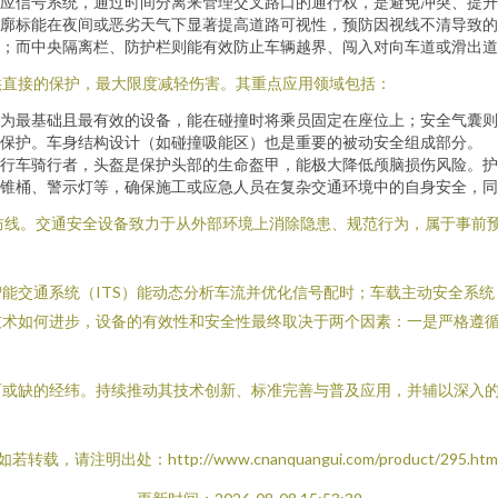
应信号系统，通过时间分离来管理交叉路口的通行权，是避免冲突、提升
廓标能在夜间或恶劣天气下显著提高道路可视性，预防因视线不清导致的
；而中央隔离栏、防护栏则能有效防止车辆越界、闯入对向车道或滑出道
供直接的保护，最大限度减轻伤害。其重点应用领域包括：
为最基础且最有效的设备，能在碰撞时将乘员固定在座位上；安全气囊则
保护。车身结构设计（如碰撞吸能区）也是重要的被动安全组成部分。
行车骑行者，头盔是保护头部的生命盔甲，能极大降低颅脑损伤风险。护
锥桶、警示灯等，确保施工或应急人员在复杂交通环境中的自身安全，同
全防线。交通安全设备致力于从外部环境上消除隐患、规范行为，属于事前
能交通系统（ITS）能动态分析车流并优化信号配时；车载主动安全系统（
技术如何进步，设备的有效性和安全性最终取决于两个因素：一是严格遵
可或缺的经纬。持续推动其技术创新、标准完善与普及应用，并辅以深入
如若转载，请注明出处：http://www.cnanquangui.com/product/295.htm