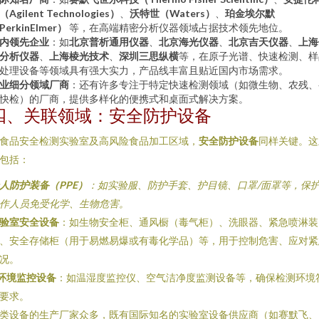
（Agilent Technologies）
、
沃特世（Waters）
、
珀金埃尔默
PerkinElmer）
等，在高端精密分析仪器领域占据技术领先地位。
内领先企业
：如
北京普析通用仪器
、
北京海光仪器
、
北京吉天仪器
、
上海
分析仪器
、
上海棱光技术
、
深圳三思纵横
等，在原子光谱、快速检测、样
处理设备等领域具有强大实力，产品线丰富且贴近国内市场需求。
业细分领域厂商
：还有许多专注于特定快速检测领域（如微生物、农残、
快检）的厂商，提供多样化的便携式和桌面式解决方案。
四、关联领域：安全防护设备
食品安全检测实验室及高风险食品加工区域，
安全防护设备
同样关键。这
包括：
人防护装备（PPE）
：如实验服、防护手套、护目镜、口罩/面罩等，保
作人员免受化学、生物危害。
验室安全设备
：如生物安全柜、通风橱（毒气柜）、洗眼器、紧急喷淋装
、安全存储柜（用于易燃易爆或有毒化学品）等，用于控制危害、应对紧
况。
环境监控设备
：如温湿度监控仪、空气洁净度监测设备等，确保检测环境
要求。
类设备的生产厂家众多，既有国际知名的实验室设备供应商（如赛默飞、