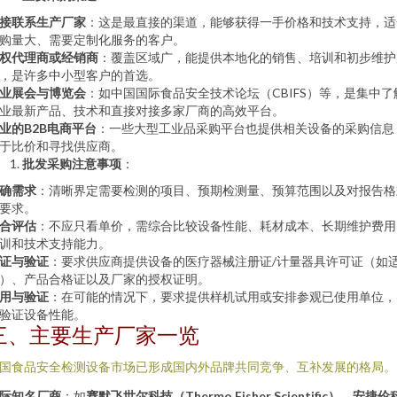
接联系生产厂家
：这是最直接的渠道，能够获得一手价格和技术支持，适
购量大、需要定制化服务的客户。
权代理商或经销商
：覆盖区域广，能提供本地化的销售、培训和初步维护
，是许多中小型客户的首选。
业展会与博览会
：如中国国际食品安全技术论坛（CBIFS）等，是集中了
业最新产品、技术和直接对接多家厂商的高效平台。
业的B2B电商平台
：一些大型工业品采购平台也提供相关设备的采购信息
于比价和寻找供应商。
批发采购注意事项
：
确需求
：清晰界定需要检测的项目、预期检测量、预算范围以及对报告格
要求。
合评估
：不应只看单价，需综合比较设备性能、耗材成本、长期维护费用
训和技术支持能力。
证与验证
：要求供应商提供设备的医疗器械注册证/计量器具许可证（如
）、产品合格证以及厂家的授权证明。
用与验证
：在可能的情况下，要求提供样机试用或安排参观已使用单位，
验证设备性能。
三、主要生产厂家一览
国食品安全检测设备市场已形成国内外品牌共同竞争、互补发展的格局。
际知名厂商
：如
赛默飞世尔科技（Thermo Fisher Scientific）
、
安捷伦