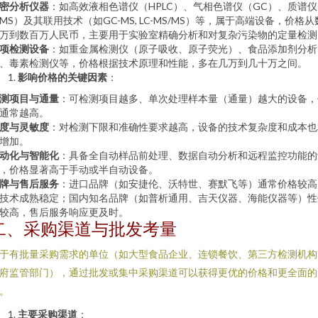
密分析仪器
：如高效液相色谱仪（HPLC）、气相色谱仪（GC）、质谱仪
MS）及其联用技术（如GC-MS, LC-MS/MS）等，属于高端设备，价格从
万到数百万人民币，主要用于实验室精确分析和对复杂污染物的定量检测
项检测设备
：如重金属检测仪（原子吸收、原子荧光）、食品添加剂分析
、毒素检测仪等，价格根据技术原理和性能，多在几万到几十万之间。
影响价格的关键因素
：
测项目与通量
：可检测项目越多、单次处理样本量（通量）越大的设备，
通常越高。
度与灵敏度
：对检测下限和准确性要求越高，设备的技术复杂度和成本也
增加。
动化与智能化
：具备全自动样品前处理、数据自动分析和远程监控功能的
，价格显著高于手动或半自动设备。
牌与售后服务
：进口品牌（如安捷伦、沃特世、赛默飞等）通常价格较高
技术成熟稳定；国内知名品牌（如普析通用、吉天仪器、海能仪器等）性
较高，售后服务响应更及时。
二、采购渠道与批发考量
于有批量采购需求的单位（如大型食品企业、连锁餐饮、第三方检测机构
府监管部门），通过批发或集中采购渠道可以获得更优的价格和更全面的
。
主要采购渠道
：