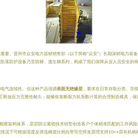
重要。晋州市众安电力器材销售部（以下简称“众安”）长期深耕电力装
他坠落防护设备乃至软梯、逃生梯系列，构成了我们保障从业人员安全的
和电气连续性。但这种产品强调
表面无绝缘层
，要求在日常存取分类、导
加工释放应力完整性耐久；能够依靠断裂力矩系数计算的合理制造模具，保
位帽窝架构体系，层层防尘紧锁技术转型创造客户个体精准匹配的工作风险
情况下可根据湿度反弹流梯度比例自带导空挥发原理支持10++层有机